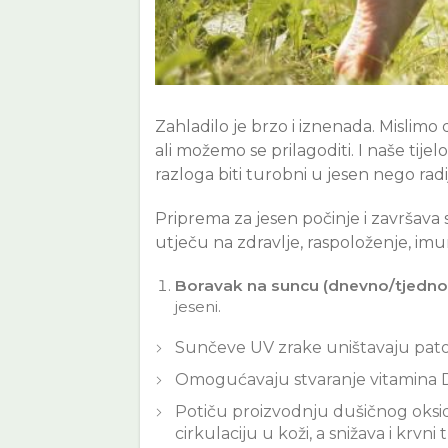
Zahladilo je brzo i iznenada. Mislim
ali možemo se prilagoditi. I naše ti
razloga biti turobni u jesen nego radij
Priprema za jesen počinje i završav
utječu na zdravlje, raspoloženje, imu
Boravak na suncu (dnevno/tjedno
jeseni.
Sunčeve UV zrake uništavaju pato
Omogućavaju stvaranje vitamina D u
Potiču proizvodnju dušičnog oksida
cirkulaciju u koži, a snižava i krvn