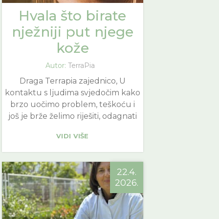
Hvala što birate
nježniji put njege
kože
Autor:
TerraPia
Draga Terrapia zajednico, U
kontaktu s ljudima svjedočim kako
brzo uočimo problem, teškoću i
još je brže želimo riješiti, odagnati
VIDI VIŠE
22.4.
2026.