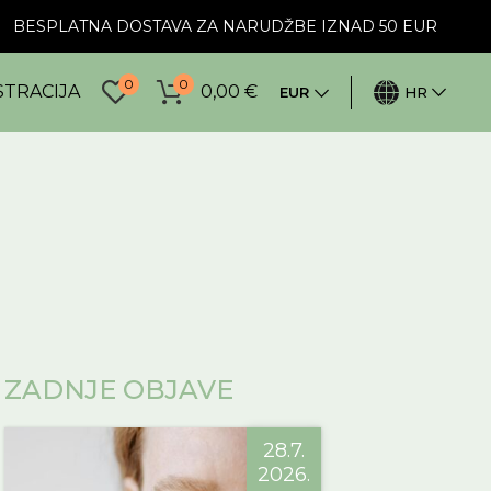
BESPLATNA DOSTAVA ZA NARUDŽBE IZNAD 50 EUR
0
0
STRACIJA
0,00
€
EUR
HR
ZADNJE OBJAVE
28.7.
2026.