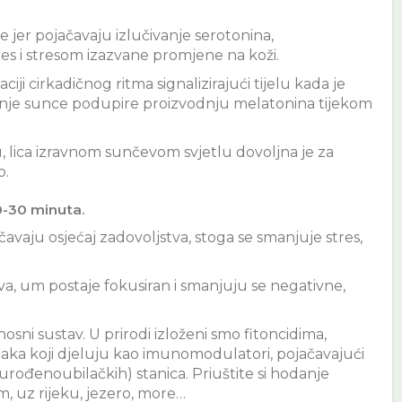
jer pojačavaju izlučivanje serotonina,
es i stresom izazvane promjene na koži.
ji cirkadičnog ritma signalizirajući tijelu kada je
arnje sunce podupire proizvodnju melatonina tijekom
, lica izravnom sunčevom svjetlu dovoljna je za
o.
20-30 minuta.
čavaju osjećaj zadovoljstva, stoga se smanjuje stres,
va, um postaje fokusiran i smanjuju se negativne,
sni sustav. U prirodi izloženi smo fitoncidima,
iljaka koji djeluju kao imunomodulatori, pojačavajući
 urođenoubilačkih) stanica. Priuštite si hodanje
, uz rijeku, jezero, more…