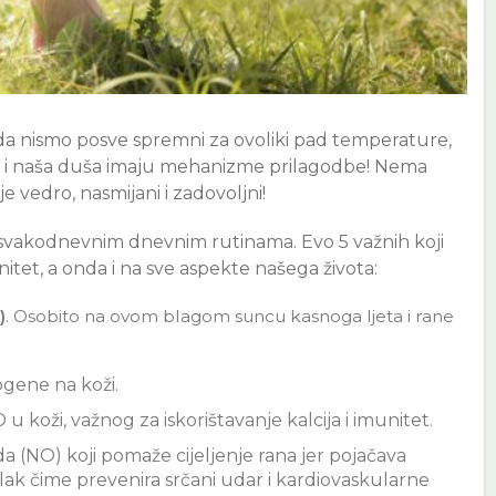
o da nismo posve spremni za ovoliki pad temperature,
jelo i naša duša imaju mehanizme prilagodbe! Nema
e vedro, nasmijani i zadovoljni!
a svakodnevnim dnevnim rutinama. Evo 5 važnih koji
nitet, a onda i na sve aspekte našega života:
)
. Osobito na ovom blagom suncu kasnoga ljeta i rane
gene na koži.
 koži, važnog za iskorištavanje kalcija i imunitet.
 (NO) koji pomaže cijeljenje rana jer pojačava
i tlak čime prevenira srčani udar i kardiovaskularne