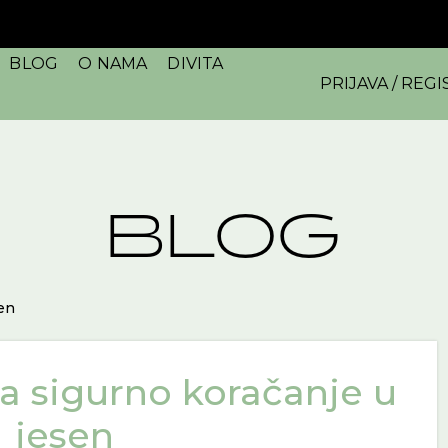
BLOG
O NAMA
DIVITA
PRIJAVA / REGI
BLOG
sen
za sigurno koračanje u
jesen