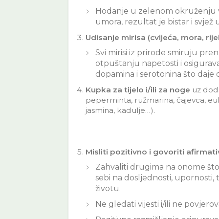
Hodanje u zelenom okruženju vr
umora, rezultat je bistar i svjež
Udisanje mirisa (cvijeća, mora, rijek
Svi mirisi iz prirode smiruju 
otpuštanju napetosti i osigurav
dopamina i serotonina što daje os
Kupka za tijelo i/ili za noge
uz doda
peperminta, ružmarina, čajevca, eu
jasmina, kadulje…).
Misliti pozitivno i govoriti afirmat
Zahvaliti drugima na onome što d
sebi na dosljednosti, upornosti,
životu.
Ne gledati vijesti i/ili ne povjer