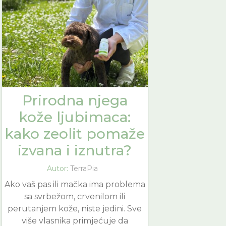
Prirodna njega
kože ljubimaca:
kako zeolit pomaže
izvana i iznutra?
Autor:
TerraPia
Ako vaš pas ili mačka ima problema
sa svrbežom, crvenilom ili
perutanjem kože, niste jedini. Sve
više vlasnika primjećuje da