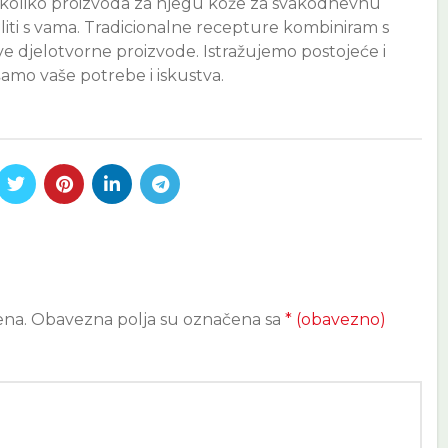
ekoliko proizvoda za njegu kože za svakodnevnu
iti s vama. Tradicionalne recepture kombiniram s
 djelotvorne proizvode. Istražujemo postojeće i
šamo vaše potrebe i iskustva.
ena.
Obavezna polja su označena sa
* (obavezno)