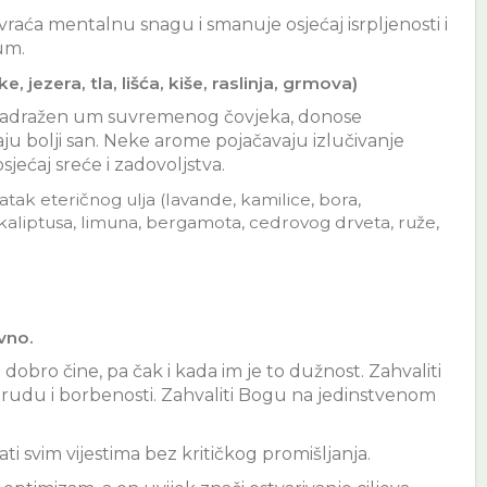
aća mentalnu snagu i smanuje osjećaj isrpljenosti i
 um.
e, jezera, tla, lišća, kiše, raslinja, grmova)
prenadražen um suvremenog čovjeka, donose
aju bolji san. Neke arome pojačavaju izlučivanje
jećaj sreće i zadovoljstva.
tak eteričnog ulja (lavande, kamilice, bora,
kaliptusa, limuna, bergamota, cedrovog drveta, ruže,
ivno.
obro čine, pa čak i kada im je to dužnost. Zahvaliti
 trudu i borbenosti. Zahvaliti Bogu na jedinstvenom
ovati svim vijestima bez kritičkog promišljanja.