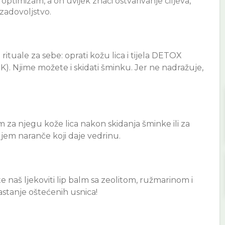
optimizam, a on uvijek znači ostvarivanje ciljeva,
zadovoljstvo.
ituale za sebe: oprati kožu lica i tijela DETOX
). Njime možete i skidati šminku. Jer ne nadražuje,
 za njegu kože lica nakon skidanja šminke ili za
ljem naranče koji daje vedrinu.
 naš ljekoviti lip balm sa zeolitom, ružmarinom i
stanje oštećenih usnica!