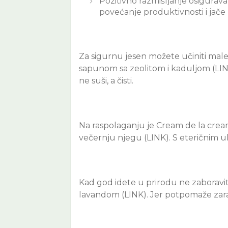
Pozitivno razmišljanje osigurava 
povećanje produktivnosti i jače 
Za sigurnu jesen možete učiniti male r
sapunom sa zeolitom i kaduljom (LINK
ne suši, a čisti.
Na raspolaganju je Cream de la cream
večernju njegu (LINK). S eteričnim u
Kad god idete u prirodu ne zaboravite
lavandom (LINK). Jer potpomaže zara