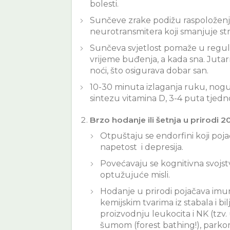
bolesti.
Sunčeve zrake podižu raspoloženje 
neurotransmitera koji smanjuje str
Sunčeva svjetlost pomaže u regulaci
vrijeme buđenja, a kada sna. Jut
noći, što osigurava dobar san.
10-30 minuta izlaganja ruku, nogu
sintezu vitamina D, 3-4 puta tjedn
Brzo hodanje ili šetnja u prirodi 
Otpuštaju se endorfini koji poja
napetost i depresija.
Povećavaju se kognitivna svojst
optužujuće misli.
Hodanje u prirodi pojačava imuno
kemijskim tvarima iz stabala i b
proizvodnju leukocita i NK (tzv.
šumom (forest bathing!), parkom