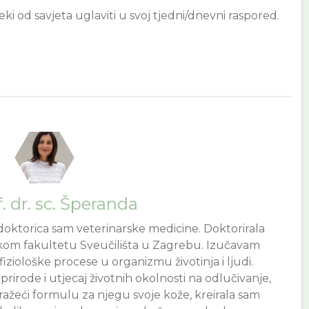
 neki od savjeta uglaviti u svoj tjedni/dnevni raspored.
. dr. sc. Šperanda
doktorica sam veterinarske medicine. Doktorirala
kom fakultetu Sveučilišta u Zagrebu. Izučavam
fiziološke procese u organizmu životinja i ljudi.
prirode i utjecaj životnih okolnosti na odlučivanje,
ražeći formulu za njegu svoje kože, kreirala sam