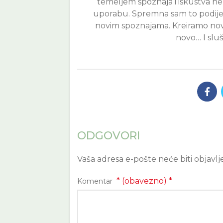
temeljem spoznaja i iskustva n
uporabu. Spremna sam to podijel
novim spoznajama. Kreiramo nove
novo… I slu
ODGOVORI
Vaša adresa e-pošte neće biti objavlj
* (obavezno)
*
Komentar