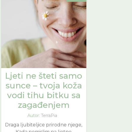
Ljeti ne šteti samo
sunce – tvoja koža
vodi tihu bitku sa
zagađenjem
Autor:
TerraPia
Draga ljubiteljice prirodne njege,
Kada pomislim na ljetne