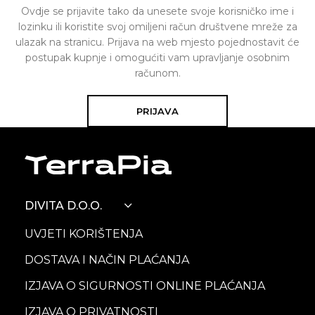
Ovdje se prijavite tako da unesete svoje korisničko ime i
lozinku ili koristite svoj omiljeni račun društvene mreže za
ulazak na stranicu. Prijava na web mjesto pojednostavit će
postupak kupnje i omogućiti vam upravljanje osobnim
računom.
PRIJAVA
DIVITA D.O.O.
UVJETI KORIŠTENJA
DOSTAVA I NAČIN PLAĆANJA
IZJAVA O SIGURNOSTI ONLINE PLAĆANJA
IZJAVA O PRIVATNOSTI