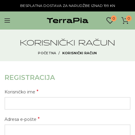
BESPLATNA DOSTAVA ZA NARUDŽBE IZNAD 199 KN
0
0
KORISNIČKI RAČUN
POČETNA
KORISNIČKI RAČUN
REGISTRACIJA
*
Korisničko ime
*
Adresa e-pošte