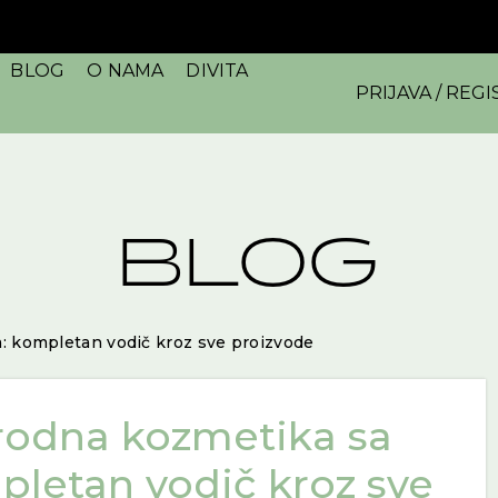
BLOG
O NAMA
DIVITA
PRIJAVA / REGI
BLOG
m: kompletan vodič kroz sve proizvode
irodna kozmetika sa
pletan vodič kroz sve