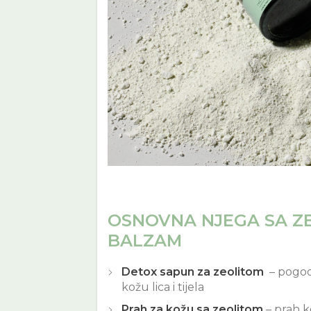
OSNOVNA NJEGA SA ZE
BALZAM
Detox sapun za zeolitom
– pogodan
kožu lica i tijela
Prah za kožu sa zeolitom
– prah ko