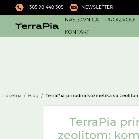
+385 98 448 305
NEWSLETTER
NASLOVNICA
PROIZVODI
KONTAKT
Početna
Blog
TerraPia prirodna kozmetika sa zeolito
TerraPia pr
zeolitom: kom