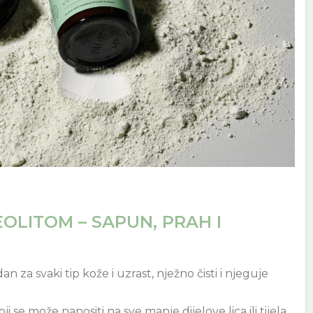
OLITOM – SAPUN, PRAH I
 za svaki tip kože i uzrast, nježno čisti i njeguje
ji se može nanositi na sve manje dijelove lica ili tijela,