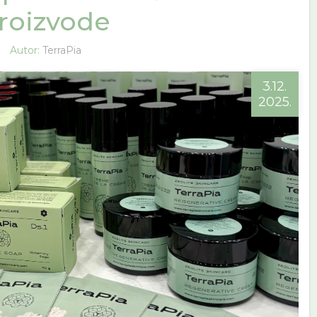
roizvode
Autor:
TerraPia
3.12.
2025.