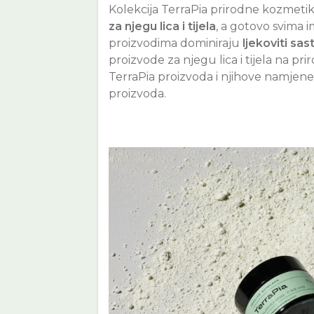
Kolekcija TerraPia prirodne kozmet
za njegu lica i tijela
, a gotovo svima i
proizvodima dominiraju
ljekoviti sas
proizvode za njegu lica i tijela na pri
TerraPia proizvoda i njihove namjen
proizvoda.