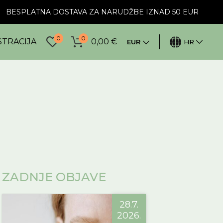
BESPLATNA DOSTAVA ZA NARUDŽBE IZNAD 50 EUR
0
0
STRACIJA
0,00
€
EUR
HR
ZADNJE OBJAVE
28.7.
2026.