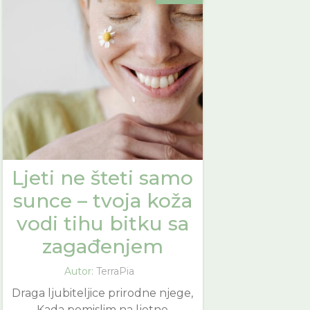
Ljeti ne šteti samo
sunce – tvoja koža
vodi tihu bitku sa
zagađenjem
Autor:
TerraPia
Draga ljubiteljice prirodne njege,
Kada pomislim na ljetne