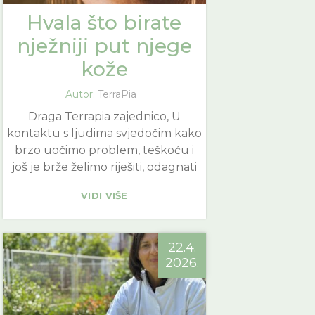
Hvala što birate
nježniji put njege
kože
Autor:
TerraPia
Draga Terrapia zajednico, U
kontaktu s ljudima svjedočim kako
brzo uočimo problem, teškoću i
još je brže želimo riješiti, odagnati
VIDI VIŠE
22.4.
2026.