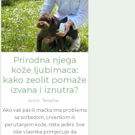
Prirodna njega
kože ljubimaca:
kako zeolit pomaže
izvana i iznutra?
Autor:
TerraPia
Ako vaš pas ili mačka ima problema
sa svrbežom, crvenilom ili
perutanjem kože, niste jedini. Sve
više vlasnika primjećuje da