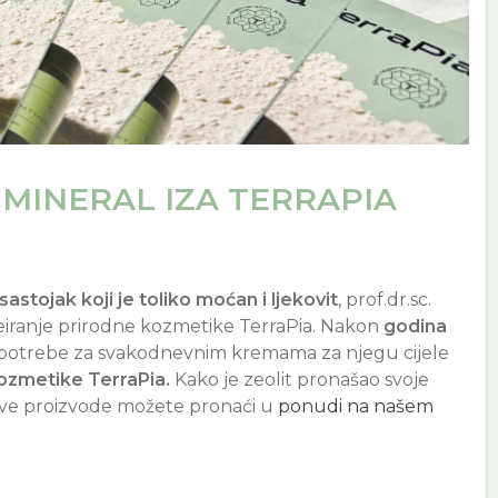
 MINERAL IZA TERRAPIA
astojak koji je toliko moćan i ljekovit
, prof.dr.sc.
reiranje prirodne kozmetike TerraPia. Nakon
godina
potrebe za svakodnevnim kremama za njegu cijele
ozmetike TerraPia.
Kako je zeolit pronašao svoje
 sve proizvode možete pronaći u
ponudi na našem